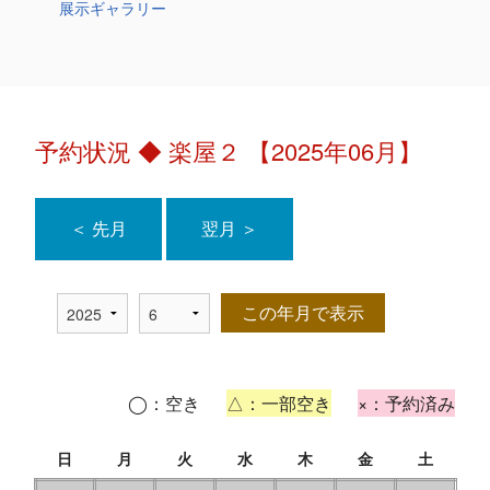
展示ギャラリー
予約状況 ◆ 楽屋２ 【2025年06月】
＜ 先月
翌月 ＞
この年月で表示
◯：空き
△：一部空き
×：予約済み
日
月
火
水
木
金
土