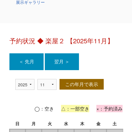
展示ギャラリー
予約状況 ◆ 楽屋２ 【2025年11月】
＜ 先月
翌月 ＞
この年月で表示
◯：空き
△：一部空き
×：予約済み
日
月
火
水
木
金
土