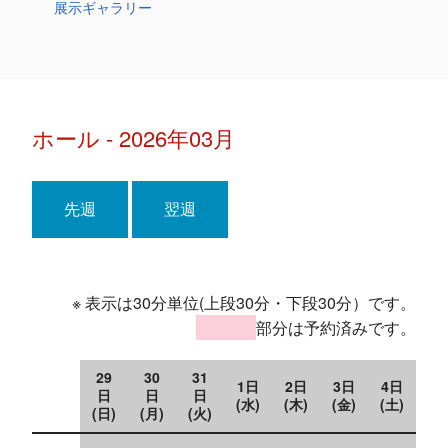
展示ギャラリー
ホール - 2026年03月
先週
翌週
※ 表示は30分単位(上段30分・下段30分）です。
部分は予約済みです。
29
30
31
1日
2日
3日
4日
日
日
日
(水)
(木)
(金)
(土)
(日)
(月)
(火)