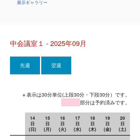
展示ギャラリー
中会議室１ - 2025年09月
先週
翌週
※ 表示は30分単位(上段30分・下段30分）です。
部分は予約済みです。
14
15
16
17
18
19
20
日
日
日
日
日
日
日
(日)
(月)
(火)
(水)
(木)
(金)
(土)