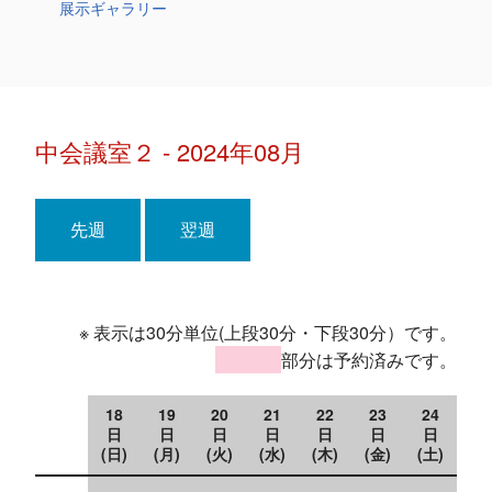
展示ギャラリー
中会議室２ - 2024年08月
先週
翌週
※ 表示は30分単位(上段30分・下段30分）です。
部分は予約済みです。
18
19
20
21
22
23
24
日
日
日
日
日
日
日
(日)
(月)
(火)
(水)
(木)
(金)
(土)