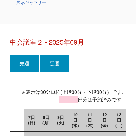
展示ギャラリー
中会議室２ - 2025年09月
先週
翌週
※ 表示は30分単位(上段30分・下段30分）です。
部分は予約済みです。
10
11
12
13
7日
8日
9日
日
日
日
日
(日)
(月)
(火)
(水)
(木)
(金)
(土)