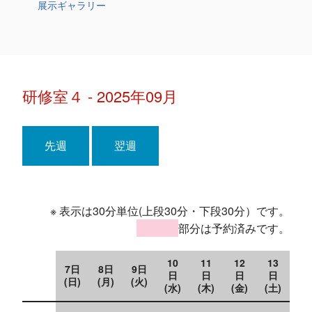
展示ギャラリー
研修室４ - 2025年09月
先週
翌週
※ 表示は30分単位(上段30分・下段30分）です。
部分は予約済みです。
10
11
12
13
7日
8日
9日
日
日
日
日
(日)
(月)
(火)
(水)
(木)
(金)
(土)