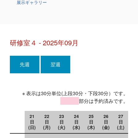
展示ギャラリー
研修室４ - 2025年09月
先週
翌週
※ 表示は30分単位(上段30分・下段30分）です。
部分は予約済みです。
21
22
23
24
25
26
27
日
日
日
日
日
日
日
(日)
(月)
(火)
(水)
(木)
(金)
(土)