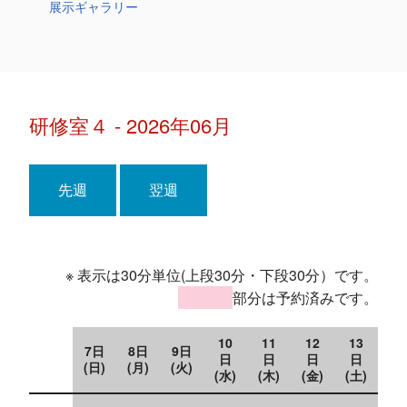
展示ギャラリー
研修室４ - 2026年06月
先週
翌週
※ 表示は30分単位(上段30分・下段30分）です。
部分は予約済みです。
10
11
12
13
7日
8日
9日
日
日
日
日
(日)
(月)
(火)
(水)
(木)
(金)
(土)