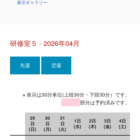
展示ギャラリー
研修室５ - 2026年04月
先週
翌週
※ 表示は30分単位(上段30分・下段30分）です。
部分は予約済みです。
29
30
31
1日
2日
3日
4日
日
日
日
(水)
(木)
(金)
(土)
(日)
(月)
(火)