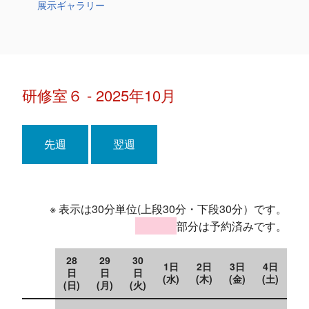
展示ギャラリー
研修室６ - 2025年10月
先週
翌週
※ 表示は30分単位(上段30分・下段30分）です。
部分は予約済みです。
28
29
30
1日
2日
3日
4日
日
日
日
(水)
(木)
(金)
(土)
(日)
(月)
(火)