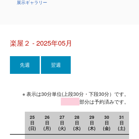
展示ギャラリー
楽屋２ - 2025年05月
先週
翌週
※ 表示は30分単位(上段30分・下段30分）です。
部分は予約済みです。
25
26
27
28
29
30
31
日
日
日
日
日
日
日
(日)
(月)
(火)
(水)
(木)
(金)
(土)