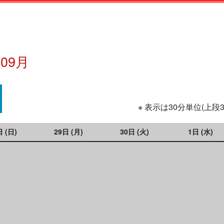
年09月
※ 表示は30分単位(上段
日 (日)
29日 (月)
30日 (火)
1日 (水)