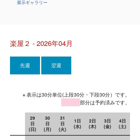
展示ギャラリー
楽屋２ - 2026年04月
先週
翌週
※ 表示は30分単位(上段30分・下段30分）です。
部分は予約済みです。
29
30
31
1日
2日
3日
4日
日
日
日
(水)
(木)
(金)
(土)
(日)
(月)
(火)