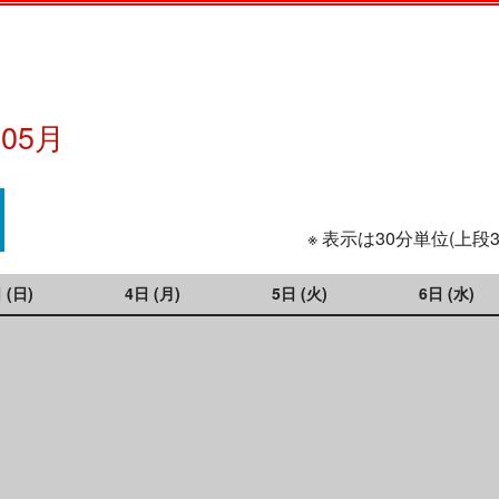
年05月
※ 表示は30分単位(上段
 (日)
4日 (月)
5日 (火)
6日 (水)