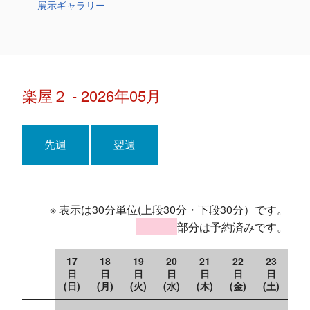
展示ギャラリー
楽屋２ - 2026年05月
先週
翌週
※ 表示は30分単位(上段30分・下段30分）です。
部分は予約済みです。
17
18
19
20
21
22
23
日
日
日
日
日
日
日
(日)
(月)
(火)
(水)
(木)
(金)
(土)