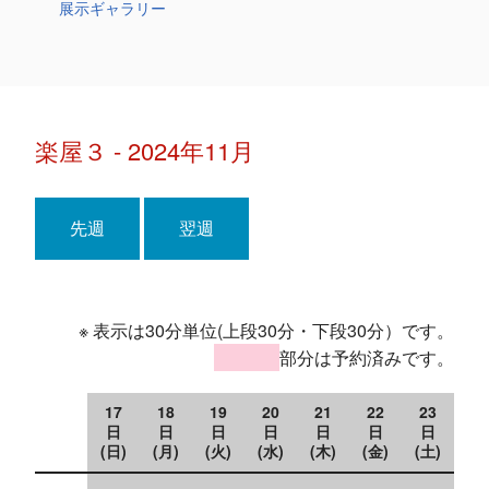
展示ギャラリー
楽屋３ - 2024年11月
先週
翌週
※ 表示は30分単位(上段30分・下段30分）です。
部分は予約済みです。
17
18
19
20
21
22
23
日
日
日
日
日
日
日
(日)
(月)
(火)
(水)
(木)
(金)
(土)