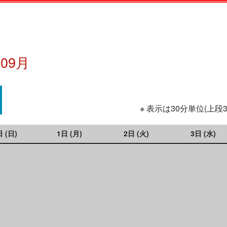
年09月
※ 表示は30分単位(上段
日 (日)
1日 (月)
2日 (火)
3日 (水)