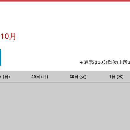
年10月
※ 表示は30分単位(上段
日 (日)
29日 (月)
30日 (火)
1日 (水)