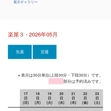
展示ギャラリー
楽屋３ - 2026年05月
先週
翌週
※ 表示は30分単位(上段30分・下段30分）です。
部分は予約済みです。
17
18
19
20
21
22
23
日
日
日
日
日
日
日
(日)
(月)
(火)
(水)
(木)
(金)
(土)