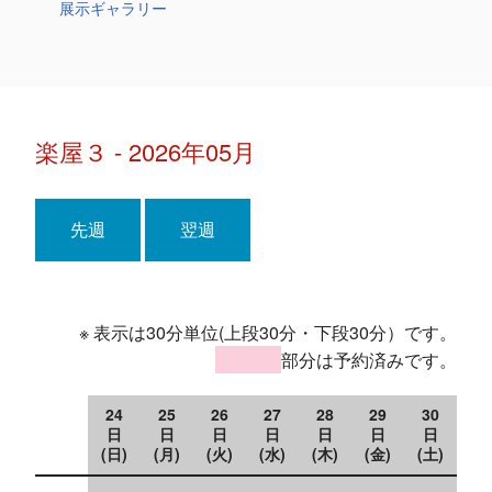
展示ギャラリー
楽屋３ - 2026年05月
先週
翌週
※ 表示は30分単位(上段30分・下段30分）です。
部分は予約済みです。
24
25
26
27
28
29
30
日
日
日
日
日
日
日
(日)
(月)
(火)
(水)
(木)
(金)
(土)