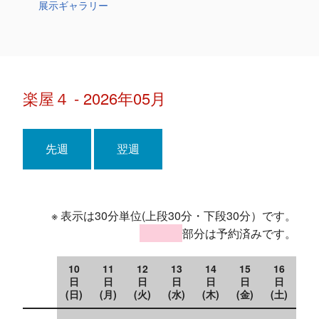
展示ギャラリー
楽屋４ - 2026年05月
先週
翌週
※ 表示は30分単位(上段30分・下段30分）です。
部分は予約済みです。
10
11
12
13
14
15
16
日
日
日
日
日
日
日
(日)
(月)
(火)
(水)
(木)
(金)
(土)