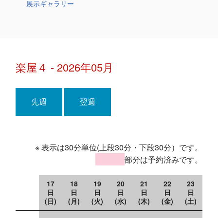
展示ギャラリー
楽屋４ - 2026年05月
先週
翌週
※ 表示は30分単位(上段30分・下段30分）です。
部分は予約済みです。
17
18
19
20
21
22
23
日
日
日
日
日
日
日
(日)
(月)
(火)
(水)
(木)
(金)
(土)