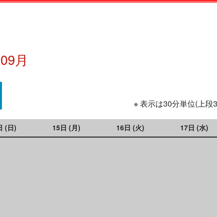
年09月
※ 表示は30分単位(上段
日 (日)
15日 (月)
16日 (火)
17日 (水)