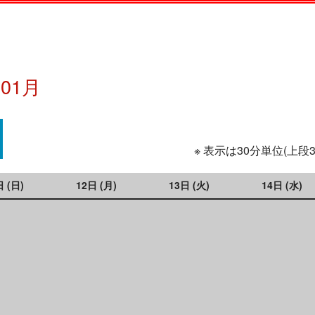
年01月
※ 表示は30分単位(上段
日 (日)
12日 (月)
13日 (火)
14日 (水)