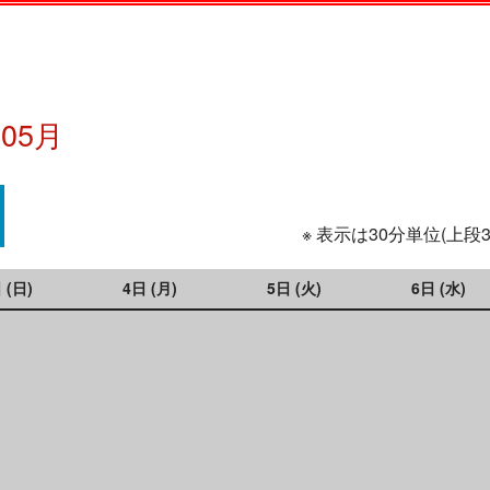
年05月
※ 表示は30分単位(上段
 (日)
4日 (月)
5日 (火)
6日 (水)