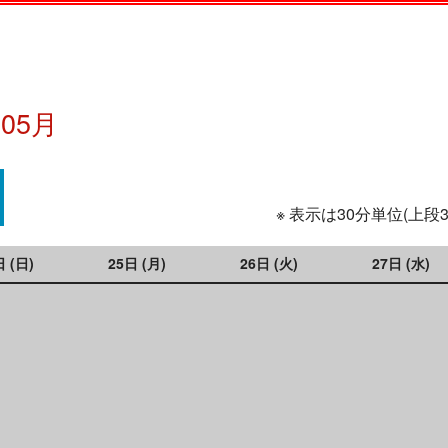
年05月
※ 表示は30分単位(上段
日 (日)
25日 (月)
26日 (火)
27日 (水)